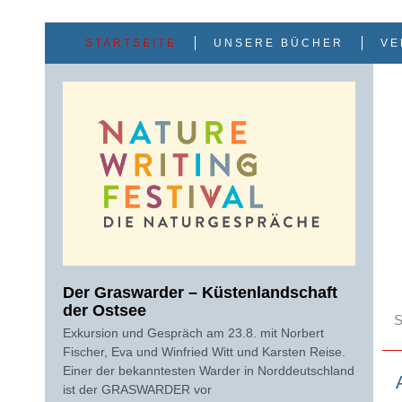
Zum
Inhalt
springen
STARTSEITE
UNSERE BÜCHER
VE
Der Graswarder – Küstenlandschaft
S
der Ostsee
u
Exkursion und Gespräch am 23.8. mit Norbert
c
Fischer, Eva und Winfried Witt und Karsten Reise.
h
e
Einer der bekanntesten Warder in Norddeutschland
ist der GRASWARDER vor