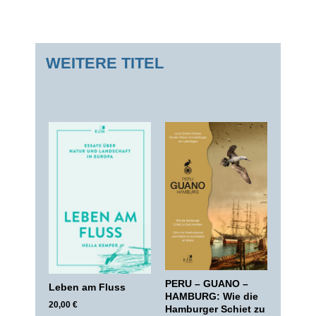
WEITERE TITEL
PERU – GUANO –
Leben am Fluss
HAMBURG: Wie die
20,00
€
Hamburger Schiet zu