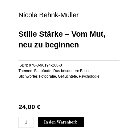
Nicole Behnk-Müller
Stille Stärke – Vom Mut,
neu zu beginnen
ISBN:
978-3-96194-268-8
Themen:
Bildbände
,
Das besondere Buch
Stichwörter:
Fotografie
,
Geflüchtete
,
Psychologie
24,00
€
Stille
In den Warenkorb
Stärke
–
Vom