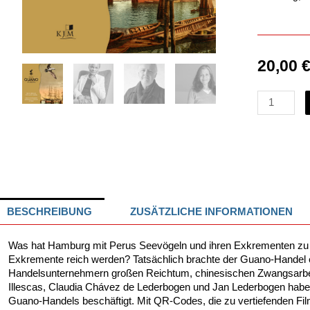
20,00
PERU
–
GUANO
–
HAMBURG
Wie
die
Hamburger
Schiet
BESCHREIBUNG
ZUSÄTZLICHE INFORMATIONEN
zu
Geld
Was hat Hamburg mit Perus Seevögeln und
ihren Exkrementen zu
machten
Exkremente reich werden?
Tatsächlich brachte der Guano-Handel e
Menge
Handelsunternehmern
großen Reichtum, chinesischen Zwangsar
b
Illescas,
Claudia Chávez de Lederbogen und Jan Le
derbogen habe
Guano-Handels beschäftigt.
Mit
QR
-Codes, die zu vertiefenden F