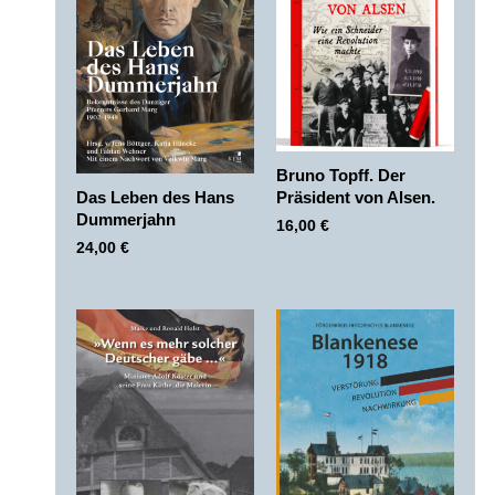
Bruno Topff. Der
Das Leben des Hans
Präsident von Alsen.
Dummerjahn
16,00
€
24,00
€