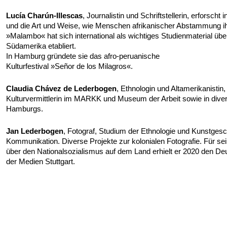
Lucía Charún-Illescas
, Journalistin und Schriftstellerin, erforscht 
und die Art und Weise, wie Menschen afrikanischer Abstammung ih
»Malambo« hat sich international als wichtiges Studienmaterial über
Südamerika etabliert.
In Hamburg gründete sie das afro-peruanische
Kulturfestival »Señor de los Milagros«.
Claudia Chávez de Lederbogen
, Ethnologin und Altamerikanistin, a
Kulturvermittlerin im MARKK und Museum der Arbeit sowie in diver
Hamburgs.
Jan Lederbogen
, Fotograf, Studium der Ethnologie und Kunstgesc
Kommunikation. Diverse Projekte zur kolonialen Fotografie. Für 
über den Nationalsozialismus auf dem Land erhielt er 2020 den D
der Medien Stuttgart.