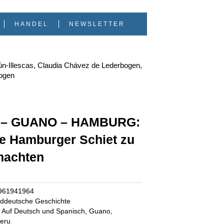
HANDEL
NEWSLETTER
ún-Illescas, Claudia Chávez de Lederbogen,
ogen
 – GUANO – HAMBURG:
ie Hamburger Schiet zu
machten
961941964
ddeutsche Geschichte
Auf Deutsch und Spanisch
,
Guano
,
eru