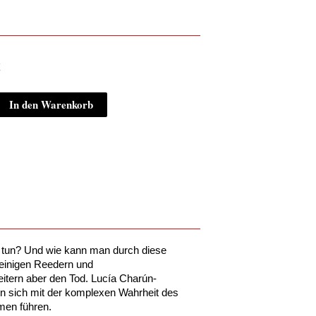
€
In den Warenkorb
:
 tun? Und wie kann
man durch diese
ini
gen
Reedern
und
eitern aber den Tod. Lucía Charún-
n sich mit der komplexen
Wahrheit des
ilmen
führen.