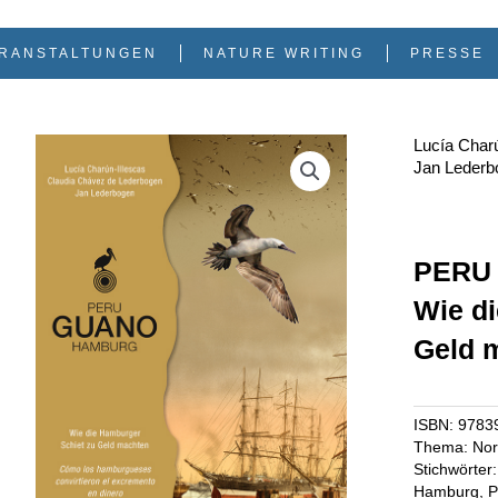
RANSTALTUNGEN
NATURE WRITING
PRESSE
Lucía Char
Jan Lederb
PERU
Wie d
Geld 
ISBN:
9783
Thema:
Nor
Stichwörter:
Hamburg
,
P