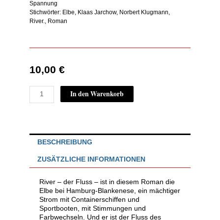
Spannung
Stichwörter:
Elbe
,
Klaas Jarchow
,
Norbert Klugmann
,
River.
,
Roman
10,00
€
RIVER.
In den Warenkorb
Die
Toten
und
die
Lebenden
BESCHREIBUNG
Menge
ZUSÄTZLICHE INFORMATIONEN
River – der Fluss – ist in diesem Roman die
Elbe bei Hamburg-Blankenese, ein mächtiger
Strom mit Containerschiffen und
Sportbooten, mit Stimmungen und
Farbwechseln. Und er ist der Fluss des