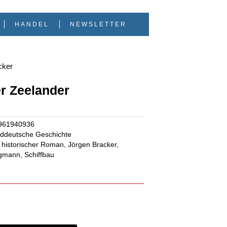
HANDEL
NEWSLETTER
cker
r Zeelander
961940936
ddeutsche Geschichte
historischer Roman
,
Jörgen Bracker
,
ugmann
,
Schiffbau
€