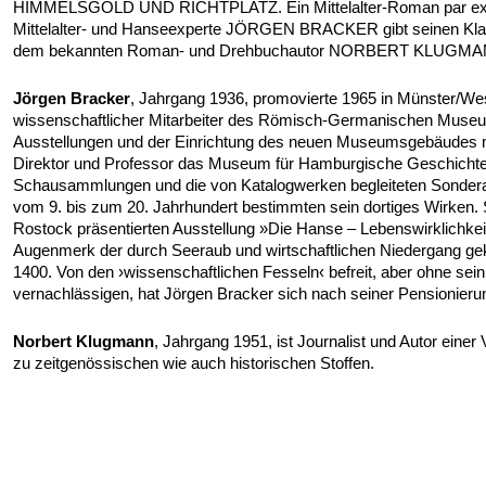
HIMMELSGOLD UND RICHTPLATZ. Ein Mittelalter-Roman par exc
Mittelalter- und Hanseexperte
JÖRGEN BRACKER
gibt seinen K
dem bekannten Roman- und Drehbuchautor
NORBERT KLUGMA
Jörgen Bracker
, Jahrgang 1936, promovierte 1965 in Münster/Wes
wissenschaftlicher Mitarbeiter des Römisch-Germanischen Museu
Ausstellungen und der Einrichtung des neuen Museumsgebäudes mit
Direktor und Professor das Museum für Hamburgische Geschichte
Schausammlungen und die von Katalogwerken begleiteten Sonder
vom 9. bis zum 20. Jahrhundert bestimmten sein dortiges Wirken.
Rostock präsentierten Ausstellung »Die Hanse – Lebenswirklichke
Augenmerk der durch Seeraub und wirtschaftlichen Niedergang ge
1400. Von den ›wissenschaftlichen Fesseln‹ befreit, aber ohne se
vernachlässigen, hat Jörgen Bracker sich nach seiner Pensionier
Norbert Klugmann
, Jahrgang 1951, ist Journalist und Autor ein
zu zeitgenössischen wie auch historischen Stoffen.