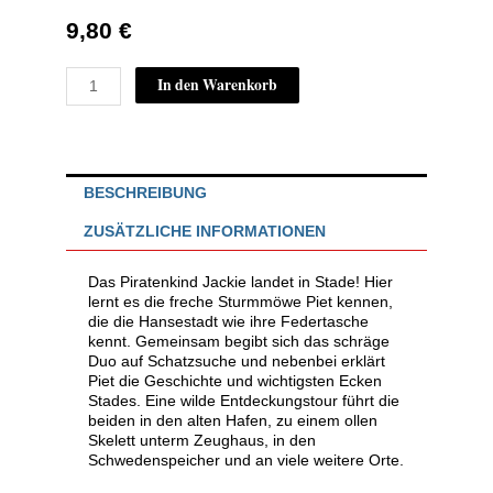
9,80
€
Piet
In den Warenkorb
und
Jackie
erobern
Norddeutschland:
STADE
BESCHREIBUNG
Menge
ZUSÄTZLICHE INFORMATIONEN
Das Piratenkind Jackie landet in Stade! Hier
lernt es die freche Sturmmöwe Piet kennen,
die die Hansestadt wie ihre Federtasche
kennt. Gemeinsam begibt sich das schräge
Duo auf Schatzsuche und nebenbei erklärt
Piet die Geschichte und wichtigsten Ecken
Stades. Eine wilde Entdeckungstour führt die
beiden in den alten Hafen, zu einem ollen
Skelett unterm Zeughaus, in den
Schwedenspeicher und an viele weitere Orte.