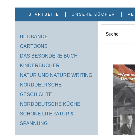
Zum
Inhalt
springen
STARTSEITE
UNSERE BÜCHER
VE
Suche
BILDBÄNDE
CARTOONS
DAS BESONDERE BUCH
KINDERBÜCHER
NATUR UND NATURE WRITING
NORDDEUTSCHE
GESCHICHTE
NORDDEUTSCHE KÜCHE
SCHÖNE LITERATUR &
SPANNUNG