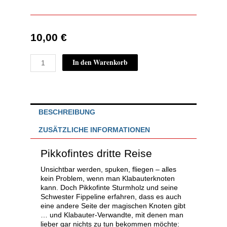
10,00
€
Der
In den Warenkorb
Schatz
des
schwarzen
Klabauters
Menge
BESCHREIBUNG
ZUSÄTZLICHE INFORMATIONEN
Pikkofintes dritte Reise
Unsichtbar werden, spuken, fliegen – alles
kein Problem, wenn man Klabauterknoten
kann. Doch Pikkofinte Sturmholz und seine
Schwester Fippeline erfahren, dass es auch
eine andere Seite der magischen Knoten gibt
… und Klabauter-Verwandte, mit denen man
lieber gar nichts zu tun bekommen möchte: