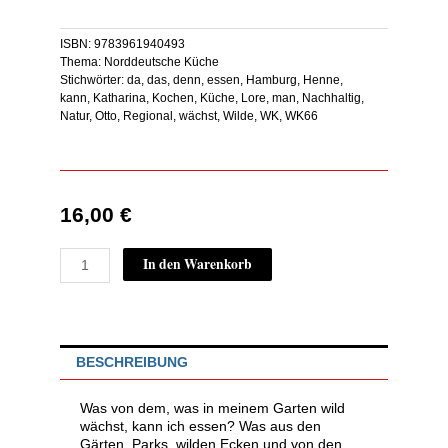
ISBN:
9783961940493
Thema:
Norddeutsche Küche
Stichwörter:
da
,
das
,
denn
,
essen
,
Hamburg
,
Henne
,
kann
,
Katharina
,
Kochen
,
Küche
,
Lore
,
man
,
Nachhaltig
,
Natur
,
Otto
,
Regional
,
wächst
,
Wilde
,
WK
,
WK66
16,00
€
Wilde
In den Warenkorb
Küche:
Was
wächst
denn
da
BESCHREIBUNG
&
kann
man
Was von dem, was in meinem Garten wild
das
wächst, kann ich essen? Was aus den
essen?
Gärten, Parks, wilden Ecken und von den