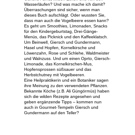
Menge
Wasserläufen? Und was mache ich damit?
Überraschungen sind sicher, wenn man
dieses Buch aufschlägt. Oder wussten Sie,
dass man auch die Vogelbeere essen kann?
Es geht um Smoothies, Limonaden, Snacks
für den Kindergeburtstag, Drei-Gänge-
Menüs, das Picknick und den Kaffeeklatsch.
Um Beinwell, Giersch und Gundermann,
Hasel und Hopfen, Kornelkirsche und
Löwenzahn, Rose und Schlehe, Waldmeister
und Walnzuss. Und um einen Oprto, Giersch-
Limonade, das Kornelkirschen-Mus,
Hopfensprossen süßsauer und das
Herbstchutney mit Vogelbeeren.
Eine Heilpraktikerin und ein Botaniker sagen
ihre Meinung zu den verwendeten Pflanzen.
Bekannte Köche (z.B. Ali Güngörmüs) haben
sich die wilden Rezepte angesehen und
geben ergänzende Tipps – kommen nun
auch in Gourmet-Tempeln Giersch und
Gundermann auf den Teller?