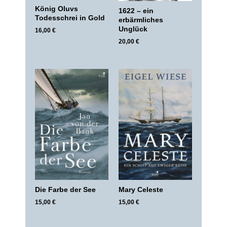
König Oluvs
1622 – ein
Todesschrei in Gold
erbärmliches
Unglück
16,00
€
20,00
€
Mary Celeste
Die Farbe der See
15,00
€
15,00
€
Suche